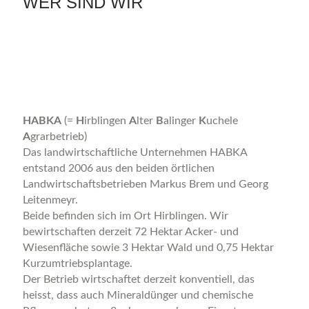
WER SIND WIR
Produkte
Service
Impressionen
HABKA
(=
H
irblingen
A
lter
B
alinger
K
uchele
A
grarbetrieb)
Wer wir sind
Das landwirtschaftliche Unternehmen HABKA
entstand 2006 aus den beiden örtlichen
Kontakt
Landwirtschaftsbetrieben Markus Brem und Georg
Leitenmeyr.
Beide befinden sich im Ort Hirblingen. Wir
bewirtschaften derzeit 72 Hektar Acker- und
Wiesenfläche sowie 3 Hektar Wald und 0,75 Hektar
Kurzumtriebsplantage.
Der Betrieb wirtschaftet derzeit konventiell, das
heisst, dass auch Mineraldünger und chemische